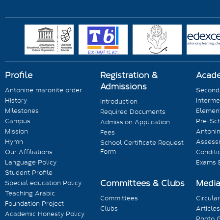
Profile
Registration &
Acad
Admissions
Antonine maronite order
Seconda
History
Interme
Introduction
Milestones
Element
Required Documents
Campus
Pre-Sc
Admission Application
Mission
Antonin
Fees
Hymn
Assess
School Certificate Request
Form
Our Affiliations
Conditi
Language Policy
Exams 
Student Profile
Committees & Clubs
Medi
Special education Policy
Teaching Arabic
Committees
Circula
Foundation Project
Clubs
Articles
Academic Honesty Policy
Photo G