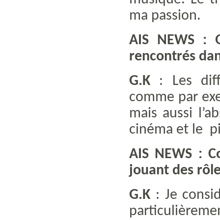
ma passion.
AIS NEWS : Qu
rencontrés dan
G.K
: Les diff
comme par exem
mais aussi l’a
cinéma et le pi
AIS NEWS : Co
jouant des rôle
G.K
: Je consi
particulièrem