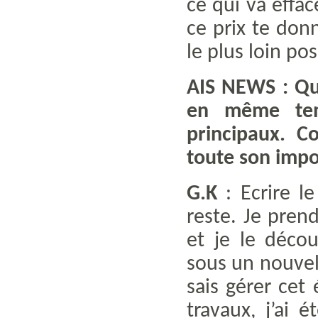
ce qui va effac
ce prix te don
le plus loin pos
AIS NEWS : Qu
en même temp
principaux. 
toute son impo
G.K
: Ecrire l
reste. Je pren
et je le déco
sous un nouvel 
sais gérer cet
travaux, j’ai é