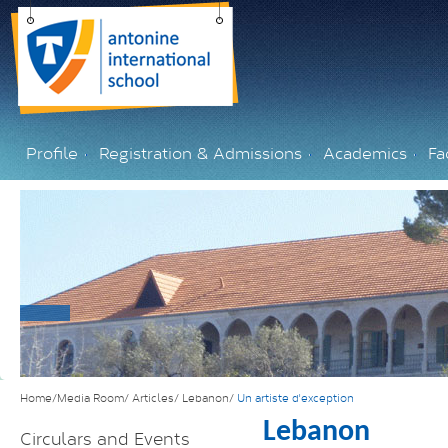
Profile
Registration & Admissions
Academics
Fac
Home/Media Room/
Articles/
Lebanon/
Un artiste d'exception
Lebanon
Circulars and Events