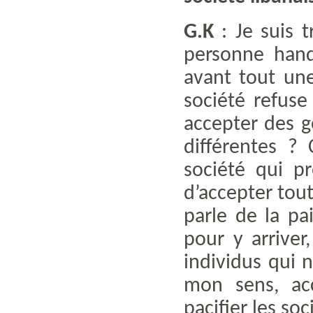
G.K
: Je suis 
personne hand
avant tout un
société refus
accepter des g
différentes ?
société qui p
d’accepter tou
parle de la p
pour y arriver,
individus qui n
mon sens, acc
pacifier les so