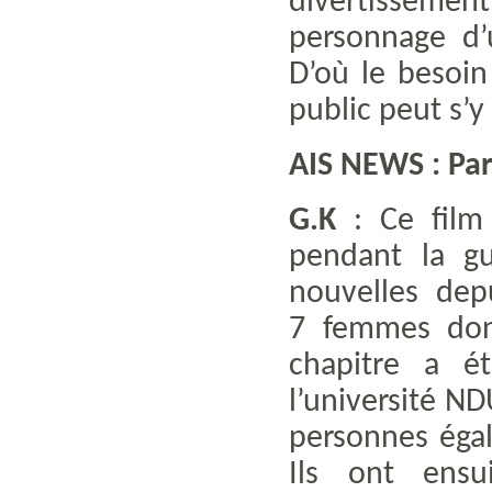
divertissement
personnage d’
D’où le besoin
public peut s’y 
AIS NEWS : Pa
G.K
: Ce film 
pendant la gu
nouvelles depui
7 femmes don
chapitre a é
l’université N
personnes éga
Ils ont ensu