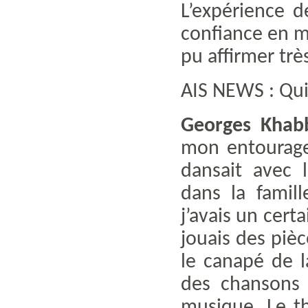
L’expérience 
confiance en mo
pu affirmer trè
AIS NEWS : Qui
Georges Khab
mon entourage
dansait avec 
dans la famil
j’avais un cert
jouais des piè
le canapé de l
des chansons 
musique. Le t