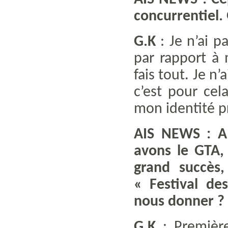
concurrentiel.
G.K
: Je n’ai p
par rapport à m
fais tout. Je n
c’est pour cel
mon identité p
AIS NEWS : A 
avons le GTA,
grand succès
« Festival de
nous donner ?
G.K
: Première