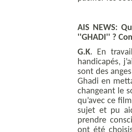
AIS NEWS: Qu’
''GHADI'' ? Co
G.K
. En trava
handicapés, j’
sont des anges 
Ghadi en metta
changeant le s
qu’avec ce film
sujet et pu a
prendre consci
ont été choisi